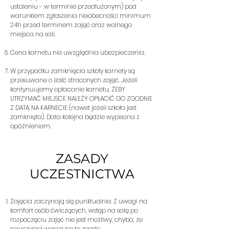
ustaleniu - w terminie przedłużonym) pod
warunkiem zgłoszenia nieobecności minimum
24h przed terminem zajęć oraz wolnego
miejsca na sali.
Cena karnetu nie uwzględnia ubezpieczenia.
W przypadku zamknięcia szkoły karnety są
przesuwane o ilość straconych zajęć. Jeżeli
kontynuujemy opłacanie karnetu, ŻEBY
UTRZYMAĆ MIEJSCE NALEŻY OPŁACIĆ GO ZGODNIE
Z DATĄ NA KARNECIE (nawet jeżeli szkoła jest
zamknięta). Data kolejna będzie wypisana z
opóźnieniem.
ZASADY
UCZESTNICTWA
Zajęcia zaczynają się punktualnie. Z uwagi na
komfort osób ćwiczących, wstęp na salę po
rozpoczęciu zajęć nie jest możliwy, chyba, że
nauczyciel wyrazi na to zgodę.