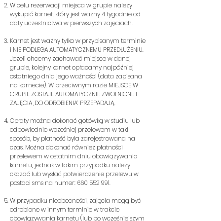
W celu rezerwacji miejsca w grupie należy
wykupić karnet, który jest ważny 4 tygodnie od
daty uczestnictwa w pierwszych zajęciach.
Karnet jest ważny tylko w przypisanym terminie
i NIE PODLEGA AUTOMATYCZNEMU PRZEDŁUŻENIU.
Jeżeli chcemy zachować miejsce w danej
grupie, kolejny karnet opłacamy najpóźniej
ostatniego dnia jego ważności (data zapisana
na karnecie). W przeciwnym razie MIEJSCE W
GRUPIE ZOSTAJE AUTOMATYCZNIE ZWOLNIONE I
ZAJĘCIA ‚DO ODROBIENIA’ PRZEPADAJĄ.
Opłaty można dokonać gotówką w studiu lub
odpowiednio wcześniej przelewem w taki
sposób, by płatność była zarejestrowana na
czas. Można dokonać również płatności
przelewem w ostatnim dniu obowiązywania
karnetu, jednak w takim przypadku należy
okazać lub wysłać potwierdzenie przelewu w
postaci sms na numer:
660 552 991
.
W przypadku nieobecności, zajęcia mogą być
odrobione w innym terminie w trakcie
obowiązywania karnetu (lub po wcześniejszym