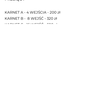
KARNET A - 4 WEJŚCIA - 200 zł
KARNET B - 8 WEJŚĆ - 320 zł
KARNET C - 16 WEJŚĆ - 58
0 zł
JEDNORAZOWE WEJŚCIE - 70 zł
UWAŻNOŚĆ
W PRAKTYCE JAK I POZA NIĄ