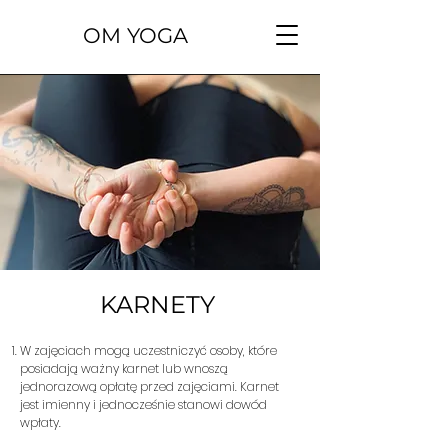
OM YOGA
KARNETY
W zajęciach mogą uczestniczyć osoby, które
posiadają ważny karnet lub wnoszą
jednorazową opłatę przed zajęciami. Karnet
jest imienny i jednocześnie stanowi dowód
wpłaty.