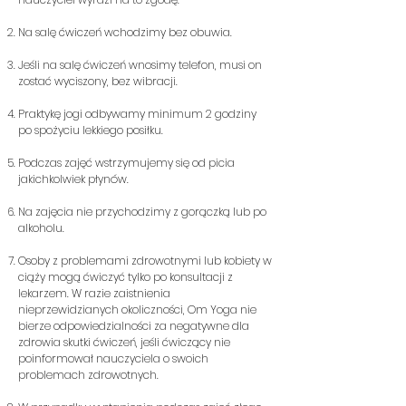
Na salę ćwiczeń wchodzimy bez obuwia.
Jeśli na salę ćwiczeń wnosimy telefon, musi on
zostać wyciszony, bez wibracji.
Praktykę jogi odbywamy minimum 2 godziny
po spożyciu lekkiego posiłku.
Podczas zajęć wstrzymujemy się od picia
jakichkolwiek płynów.
Na zajęcia nie przychodzimy z gorączką lub po
alkoholu.
Osoby z problemami zdrowotnymi lub kobiety w
ciąży mogą ćwiczyć tylko po konsultacji z
lekarzem. W razie zaistnienia
nieprzewidzianych okoliczności, Om Yoga nie
bierze odpowiedzialności za negatywne dla
zdrowia skutki ćwiczeń, jeśli ćwiczący nie
poinformował nauczyciela o swoich
problemach zdrowotnych.