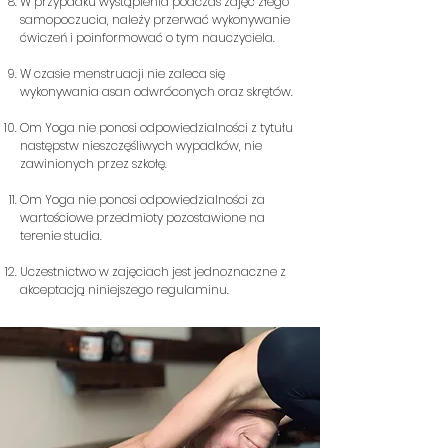
W przypadku wystąpienia podczas zajęć złego
samopoczucia, należy przerwać wykonywanie
ćwiczeń i poinformować o tym nauczyciela.
W czasie menstruacji nie zaleca się
wykonywania asan odwróconych oraz skrętów.
Om Yoga nie ponosi odpowiedzialności z tytułu
następstw nieszczęśliwych wypadków, nie
zawinionych przez szkołę.
Om Yoga nie ponosi odpowiedzialności za
wartościowe przedmioty pozostawione na
terenie studia.
Uczestnictwo w zajęciach jest jednoznaczne z
akceptacją niniejszego regulaminu.